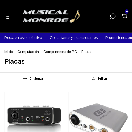
0
Descuentos en efectivo
Contactanos y te asesoramos
Promociones en 
Inicio
.
Computación
.
Componentes de PC
.
Placas
Placas
Ordenar
Filtrar