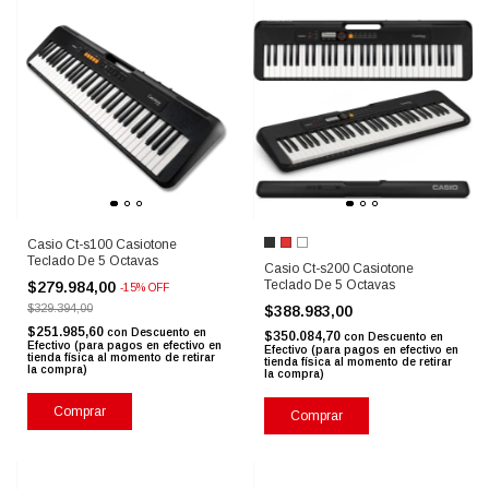
Casio Ct-s100 Casiotone
Teclado De 5 Octavas
Casio Ct-s200 Casiotone
Teclado De 5 Octavas
$279.984,00
-
15
%
OFF
$329.394,00
$388.983,00
$251.985,60
con
Descuento en
$350.084,70
con
Descuento en
Efectivo (para pagos en efectivo en
Efectivo (para pagos en efectivo en
tienda física al momento de retirar
tienda física al momento de retirar
la compra)
la compra)
Comprar
Comprar