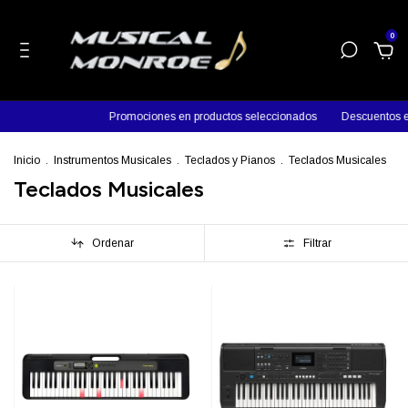
0
Promociones en productos seleccionados
Descuentos en efecti
Inicio
.
Instrumentos Musicales
.
Teclados y Pianos
.
Teclados Musicales
Teclados Musicales
Ordenar
Filtrar