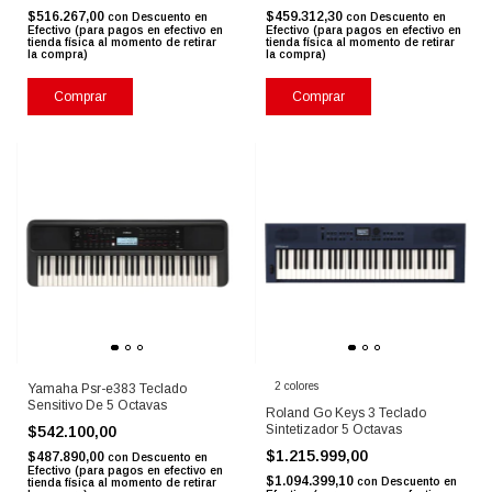
$516.267,00
$459.312,30
con
Descuento en
con
Descuento en
Efectivo (para pagos en efectivo en
Efectivo (para pagos en efectivo en
tienda física al momento de retirar
tienda física al momento de retirar
la compra)
la compra)
Comprar
Comprar
2 colores
Yamaha Psr-e383 Teclado
Sensitivo De 5 Octavas
Roland Go Keys 3 Teclado
Sintetizador 5 Octavas
$542.100,00
$1.215.999,00
$487.890,00
con
Descuento en
Efectivo (para pagos en efectivo en
$1.094.399,10
con
Descuento en
tienda física al momento de retirar