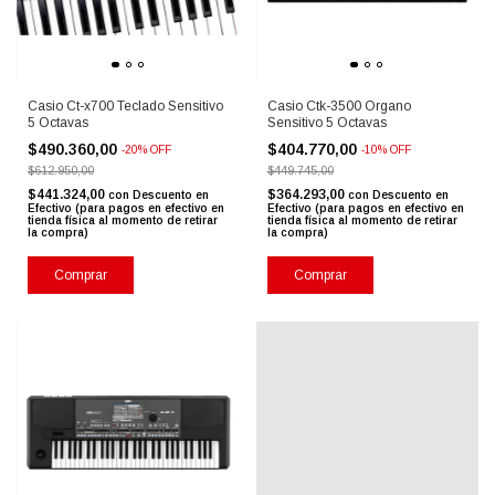
Casio Ct-x700 Teclado Sensitivo
Casio Ctk-3500 Organo
5 Octavas
Sensitivo 5 Octavas
$490.360,00
$404.770,00
-
20
%
OFF
-
10
%
OFF
$612.950,00
$449.745,00
$441.324,00
$364.293,00
con
Descuento en
con
Descuento en
Efectivo (para pagos en efectivo en
Efectivo (para pagos en efectivo en
tienda física al momento de retirar
tienda física al momento de retirar
la compra)
la compra)
Comprar
Comprar