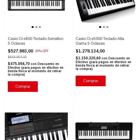
Casio Ct-x800 Teclado Sensitivo
Casio Ct-x5000 Teclado Alta
5 Octavas
Gama 5 Octavas
$527.883,00
$1.278.134,00
-
20
%
OFF
$659.854,00
$1.150.320,60
con
Descuento en
Efectivo (para pagos en efectivo en
$475.094,70
con
Descuento en
tienda física al momento de retirar
Efectivo (para pagos en efectivo en
la compra)
tienda física al momento de retirar
la compra)
Comprar
Comprar