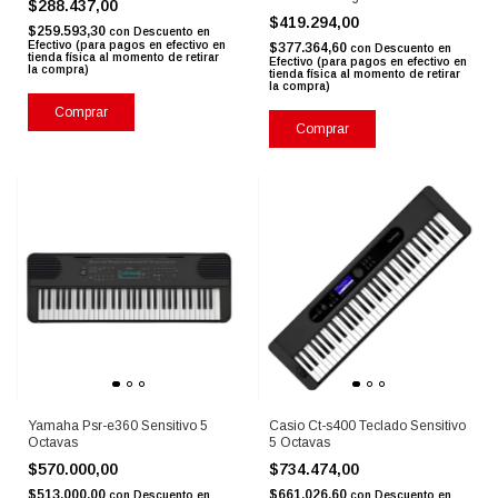
$288.437,00
$419.294,00
$259.593,30
con
Descuento en
Efectivo (para pagos en efectivo en
$377.364,60
con
Descuento en
tienda física al momento de retirar
Efectivo (para pagos en efectivo en
la compra)
tienda física al momento de retirar
la compra)
Comprar
Comprar
Yamaha Psr-e360 Sensitivo 5
Casio Ct-s400 Teclado Sensitivo
Octavas
5 Octavas
$570.000,00
$734.474,00
$513.000,00
$661.026,60
con
Descuento en
con
Descuento en