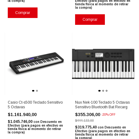
la compra)
Efectivo (para pagos en efectivo en
tienda física al momento de retirar
la compra)
Comprar
Comprar
Casio Ct-s500 Teclado Sensitivo
Nux Nek-100 Teclado 5 Octavas
5 Octavas
Sensitivo Bluetooth Bat Recarg
$1.161.940,00
$355.306,00
-
20
%
OFF
$444.133,00
$1.045.746,00
con
Descuento en
Efectivo (para pagos en efectivo en
$319.775,40
con
Descuento en
tienda física al momento de retirar
Efectivo (para pagos en efectivo en
la compra)
tienda física al momento de retirar
la compra)