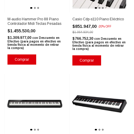
M-audio Hammer Pro 88 Piano
Casio Cdp-s110 Piano Eléctrico
Controlador Midi Teclas Pesadas
$851.947,00
-
20
%
OFF
$1.455.530,00
$1.064.934,00
$1.309.977,00
con
Descuento en
$766.752,30
con
Descuento en
Efectivo (para pagos en efectivo en
Efectivo (para pagos en efectivo en
tienda física al momento de retirar
tienda física al momento de retirar
la compra)
la compra)