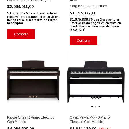
Korg B2 Piano Eléctrico
$2.064.011,00
$1.195.377,00
$1.857.609,90
con
Descuento en
Efectivo (para pagos en efectivo en
$1.075.839,30
con
Descuento en
tienda física al momento de retirar
la compra)
Efectivo (para pagos en efectivo en
tienda física al momento de retirar
la compra)
Comprar
Kawai Cn29 R Piano Eléctrico
Casio Privia Px770 Piano
Con Mueble
Electrico Con Mueble
$4.084.500,00
$1.824.139,00
-
20
%
OFF