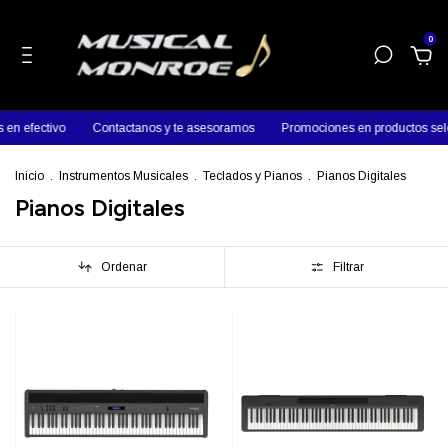
0
ectivo
Contactanos y te asesoramos
Promociones en productos seleccio
Inicio
.
Instrumentos Musicales
.
Teclados y Pianos
.
Pianos Digitales
Pianos Digitales
Ordenar
Filtrar