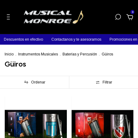
0
Descuentos en efectivo
Contactanos y te asesoramos
Promociones en p
Inicio
.
Instrumentos Musicales
.
Baterías y Percusión
.
Güiros
Güiros
Ordenar
Filtrar