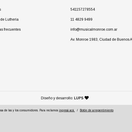
s
541157278554
 de Lutheria
11 4829 9499
as frecuentes
info@musicalmonroe.com.ar
Av. Monroe 1983, Ciudad de Buenos A
— agencia de diseño y desarr
Diseño y desarrollo:
LUPS
sa de las y los consumidores. Para reclamos
ingresá acá.
/
Botón de arrepentimiento