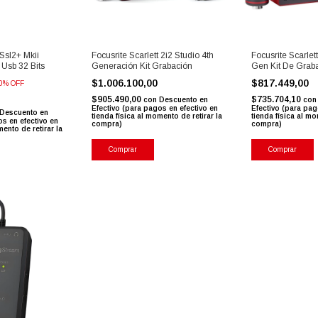
 Ssl2+ Mkii
Focusrite Scarlett 2i2 Studio 4th
Focusrite Scarlet
 Usb 32 Bits
Generación Kit Grabación
Gen Kit De Grab
$1.006.100,00
$817.449,00
0
%
OFF
$905.490,00
$735.704,10
con
Descuento en
con
Efectivo (para pagos en efectivo en
Efectivo (para pag
Descuento en
tienda física al momento de retirar la
tienda física al mo
os en efectivo en
compra)
compra)
mento de retirar la
Comprar
Comprar