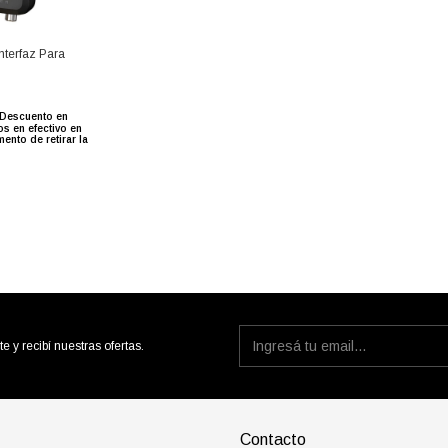
Interfaz Para
Descuento en
os en efectivo en
mento de retirar la
te y recibí nuestras ofertas.
Contacto