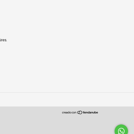
ires.
ollo web