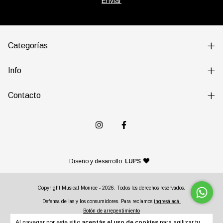
Categorías
Info
Contacto
— agencia de diseño y desarr
Diseño y desarrollo:
LUPS
Copyright Musical Monroe - 2026. Todos los derechos reservados.
Defensa de las y los consumidores. Para reclamos
ingresá acá.
Botón de arrepentimiento
Al navegar por este sitio
aceptás el uso de cookies
para agilizar tu