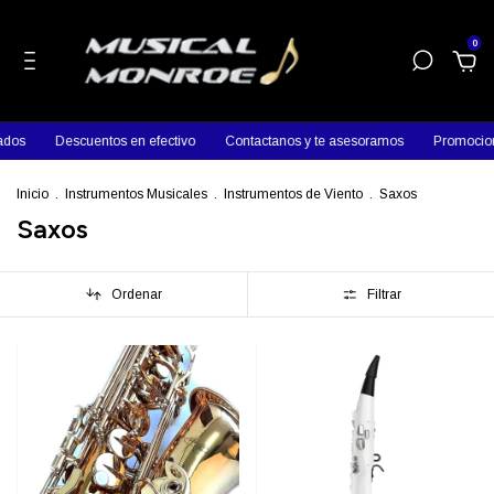
0
dos
Descuentos en efectivo
Contactanos y te asesoramos
Promocione
Inicio
.
Instrumentos Musicales
.
Instrumentos de Viento
.
Saxos
Saxos
Ordenar
Filtrar