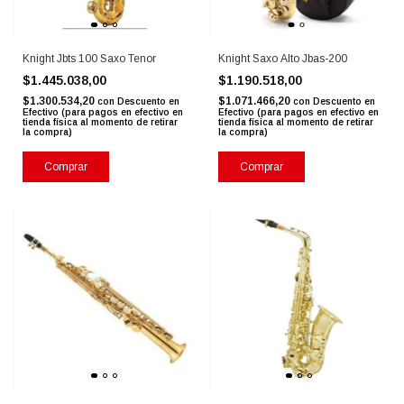
Knight Jbts 100 Saxo Tenor
Knight Saxo Alto Jbas-200
$1.445.038,00
$1.190.518,00
$1.300.534,20
$1.071.466,20
con
Descuento en
con
Descuento en
Efectivo (para pagos en efectivo en
Efectivo (para pagos en efectivo en
tienda física al momento de retirar
tienda física al momento de retirar
la compra)
la compra)