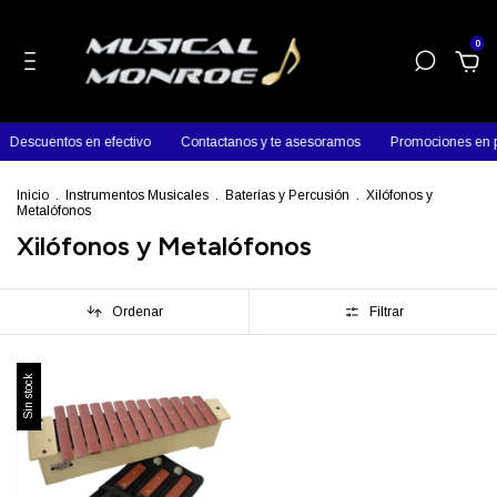
0
Descuentos en efectivo
Contactanos y te asesoramos
Promociones en p
Inicio
.
Instrumentos Musicales
.
Baterías y Percusión
.
Xilófonos y
Metalófonos
Xilófonos y Metalófonos
Ordenar
Filtrar
Sin stock