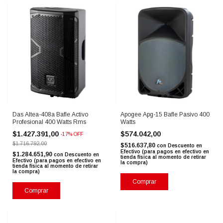
Das Altea-408a Bafle Activo
Apogee Apg-15 Bafle Pasivo 400
Profesional 400 Watts Rms
Watts
$1.427.391,00
$574.042,00
-
17
%
OFF
$1.716.792,00
$516.637,80
con
Descuento en
Efectivo (para pagos en efectivo en
$1.284.651,90
con
Descuento en
tienda física al momento de retirar
Efectivo (para pagos en efectivo en
la compra)
tienda física al momento de retirar
la compra)
Comprar
Comprar