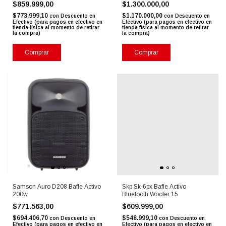
$859.999,00
$1.300.000,00
$773.999,10
$1.170.000,00
con
Descuento en
con
Descuento en
Efectivo (para pagos en efectivo en
Efectivo (para pagos en efectivo en
tienda física al momento de retirar
tienda física al momento de retirar
la compra)
la compra)
Comprar
Comprar
Samson Auro D208 Bafle Activo
Skp Sk-6px Bafle Activo
200w
Bluetooth Woofer 15
$771.563,00
$609.999,00
$694.406,70
$548.999,10
con
Descuento en
con
Descuento en
Efectivo (para pagos en efectivo en
Efectivo (para pagos en efectivo en