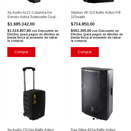
Xp Audio Ac22 Columna De
Valeton Vfr-110 Bafle Activo Frfr
Sonido Activa Subwoofer Dual
325watts
De 10
$1.685.342,00
$734.850,00
$1.516.807,80
$661.365,00
con
Descuento en
con
Descuento en
Efectivo (para pagos en efectivo en
Efectivo (para pagos en efectivo en
tienda física al momento de retirar
tienda física al momento de retirar
la compra)
la compra)
Comprar
Comprar
Xp Audio Ct12go Bafle Activo
Das Altea-415a Bafle Activo