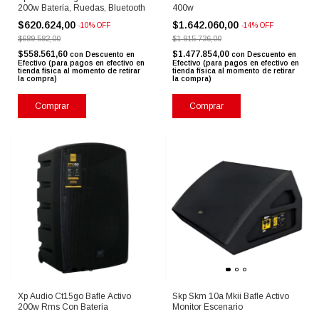
200w Batería, Ruedas, Bluetooth
400w
$620.624,00
$1.642.060,00
-
10
%
OFF
-
14
%
OFF
$689.582,00
$1.915.736,00
$558.561,60
$1.477.854,00
con
Descuento en
con
Descuento en
Efectivo (para pagos en efectivo en
Efectivo (para pagos en efectivo en
tienda física al momento de retirar
tienda física al momento de retirar
la compra)
la compra)
Comprar
Comprar
Xp Audio Ct15go Bafle Activo
Skp Skm 10a Mkii Bafle Activo
200w Rms Con Batería
Monitor Escenario